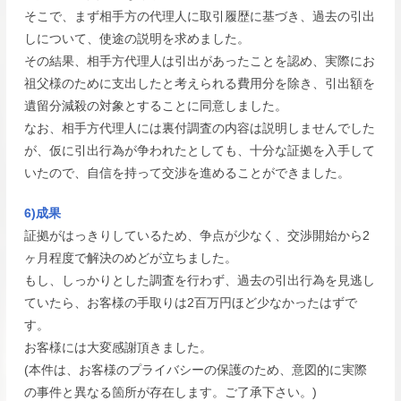
そこで、まず相手方の代理人に取引履歴に基づき、過去の引出
しについて、使途の説明を求めました。
その結果、相手方代理人は引出があったことを認め、実際にお
祖父様のために支出したと考えられる費用分を除き、引出額を
遺留分減殺の対象とすることに同意しました。
なお、相手方代理人には裏付調査の内容は説明しませんでした
が、仮に引出行為が争われたとしても、十分な証拠を入手して
いたので、自信を持って交渉を進めることができました。
6)成果
証拠がはっきりしているため、争点が少なく、交渉開始から2
ヶ月程度で解決のめどが立ちました。
もし、しっかりとした調査を行わず、過去の引出行為を見逃し
ていたら、お客様の手取りは2百万円ほど少なかったはずで
す。
お客様には大変感謝頂きました。
(本件は、お客様のプライバシーの保護のため、意図的に実際
の事件と異なる箇所が存在します。ご了承下さい。)