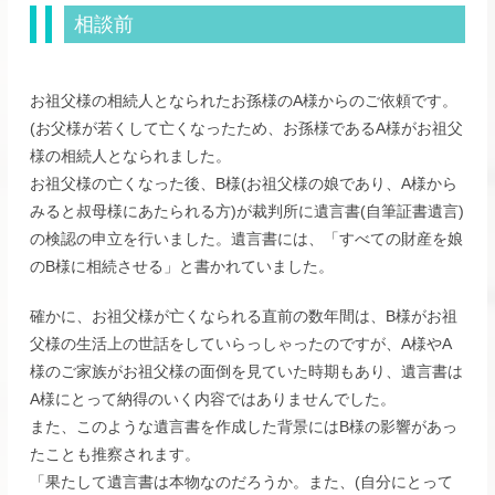
相談前
お祖父様の相続人となられたお孫様のA様からのご依頼です。
(お父様が若くして亡くなったため、お孫様であるA様がお祖父
様の相続人となられました。
お祖父様の亡くなった後、B様(お祖父様の娘であり、A様から
みると叔母様にあたられる方)が裁判所に遺言書(自筆証書遺言)
の検認の申立を行いました。遺言書には、「すべての財産を娘
のB様に相続させる」と書かれていました。
確かに、お祖父様が亡くなられる直前の数年間は、B様がお祖
父様の生活上の世話をしていらっしゃったのですが、A様やA
様のご家族がお祖父様の面倒を見ていた時期もあり、遺言書は
A様にとって納得のいく内容ではありませんでした。
また、このような遺言書を作成した背景にはB様の影響があっ
たことも推察されます。
「果たして遺言書は本物なのだろうか。また、(自分にとって