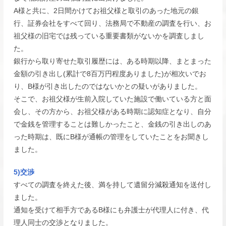
A様と共に、2日間かけてお祖父様と取引のあった地元の銀
行、証券会社をすべて回り、法務局で不動産の調査を行い、お
祖父様の旧宅では残っている重要書類がないかを調査しまし
た。
銀行から取り寄せた取引履歴には、ある時期以降、まとまった
金額の引き出し(累計で8百万円程度ありました)が相次いでお
り、B様が引き出したのではないかとの疑いがありました。
そこで、お祖父様が生前入院していた施設で働いている方と面
会し、その方から、お祖父様がある時期に認知症となり、自分
で金銭を管理することは難しかったこと、金銭の引き出しのあ
った時期は、既にB様が通帳の管理をしていたことをお聞きし
ました。
5)交渉
すべての調査を終えた後、満を持して遺留分減殺通知を送付し
ました。
通知を受けて相手方であるB様にも弁護士が代理人に付き、代
理人同士の交渉となりました。