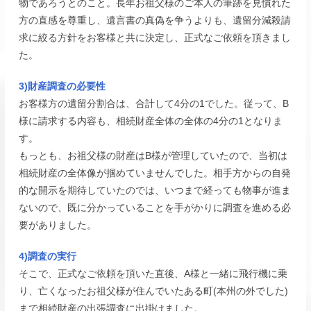
物であろうとのこと。長年お祖父様のご本人の筆跡を見慣れた
方の直感を尊重し、遺言書の真偽を争うよりも、遺留分減殺請
求に絞る方針をお客様と共に決定し、正式なご依頼を頂きまし
た。
3)財産調査の必要性
お客様方の遺留分割合は、合計して4分の1でした。従って、B
様に請求する内容も、相続財産全体の全体の4分の1となりま
す。
もっとも、お祖父様の財産はB様が管理していたので、当初は
相続財産の全体像が掴めていませんでした。相手方からの自発
的な開示を期待していたのでは、いつまで経っても物事が進ま
ないので、既に分かっていることを手がかりに調査を進める必
要がありました。
4)調査の実行
そこで、正式なご依頼を頂いた直後、A様と一緒に飛行機に乗
り、亡くなったお祖父様が住んでいたある町(本州の外でした)
まで相続財産の出張調査に出掛けました。