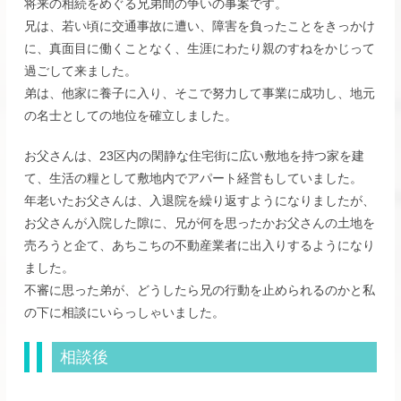
将来の相続をめぐる兄弟間の争いの事案です。
兄は、若い頃に交通事故に遭い、障害を負ったことをきっかけ
に、真面目に働くことなく、生涯にわたり親のすねをかじって
過ごして来ました。
弟は、他家に養子に入り、そこで努力して事業に成功し、地元
の名士としての地位を確立しました。
お父さんは、23区内の閑静な住宅街に広い敷地を持つ家を建
て、生活の糧として敷地内でアパート経営もしていました。
年老いたお父さんは、入退院を繰り返すようになりましたが、
お父さんが入院した隙に、兄が何を思ったかお父さんの土地を
売ろうと企て、あちこちの不動産業者に出入りするようになり
ました。
不審に思った弟が、どうしたら兄の行動を止められるのかと私
の下に相談にいらっしゃいました。
相談後