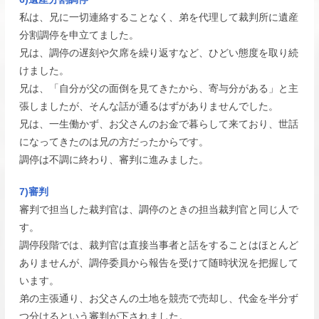
私は、兄に一切連絡することなく、弟を代理して裁判所に遺産
分割調停を申立てました。
兄は、調停の遅刻や欠席を繰り返すなど、ひどい態度を取り続
けました。
兄は、「自分が父の面倒を見てきたから、寄与分がある」と主
張しましたが、そんな話が通るはずがありませんでした。
兄は、一生働かず、お父さんのお金で暮らして来ており、世話
になってきたのは兄の方だったからです。
調停は不調に終わり、審判に進みました。
7)審判
審判で担当した裁判官は、調停のときの担当裁判官と同じ人で
す。
調停段階では、裁判官は直接当事者と話をすることはほとんど
ありませんが、調停委員から報告を受けて随時状況を把握して
います。
弟の主張通り、お父さんの土地を競売で売却し、代金を半分ず
つ分けるという審判が下されました。